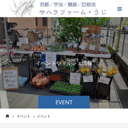
イ
ベ
ン
ト
や
マ
ル
シ
ェ
情
報
を
お
EVENT
イベント
イベント